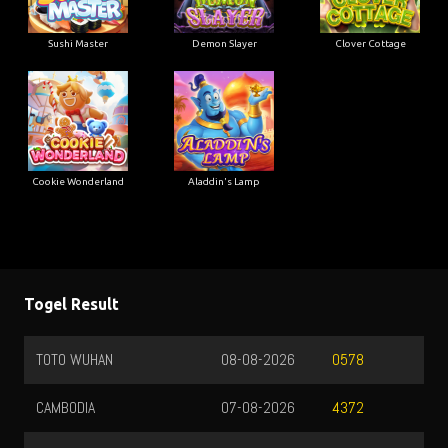
Sushi Master
Demon Slayer
Clover Cottage
Cookie Wonderland
Aladdin's Lamp
Togel Result
TOTO WUHAN
08-08-2026
HK 
0578
CAMBODIA
07-08-2026
4372