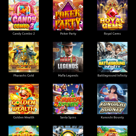
Candy Combo 2
Poker Party
Royal Gems
Pharaohs Gold
Mafia Legends
Battleground Infinity
Golden Wealth
Santa Spins
Kunoichi Bounty