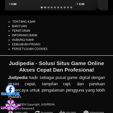
-0.5
0.95
0.5
0.87
TENTANG KAMI
BANTUAN
PERATURAN
INFORMASI BANK
HUBUNGI KAMI
KEBIJAKAN PRIVASI
PERSETUJUAN COOKIES
Judipedia - Solusi Situs Game Online
Akses Cepat Dan Profesional
Judipedia
hadir sebagai pusat game digital dengan
akses cepat, tampilan rapi, dan panduan
terpercaya untuk pengalaman pengguna yang lebih
mudah.
© 2015 - 2026 Copyright JUDIPEDIA.
All Rights Reserved.