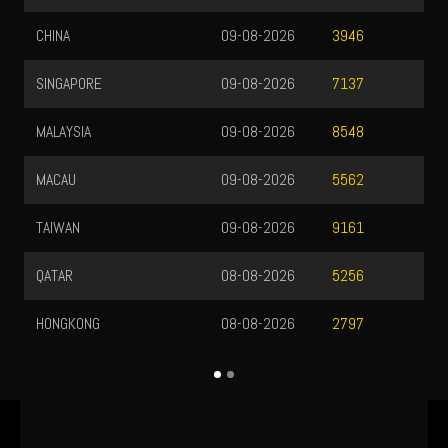
CHINA
09-08-2026
3946
SINGAPORE
09-08-2026
7137
MALAYSIA
09-08-2026
8548
MACAU
09-08-2026
5562
TAIWAN
09-08-2026
9161
QATAR
08-08-2026
5256
HONGKONG
08-08-2026
2797