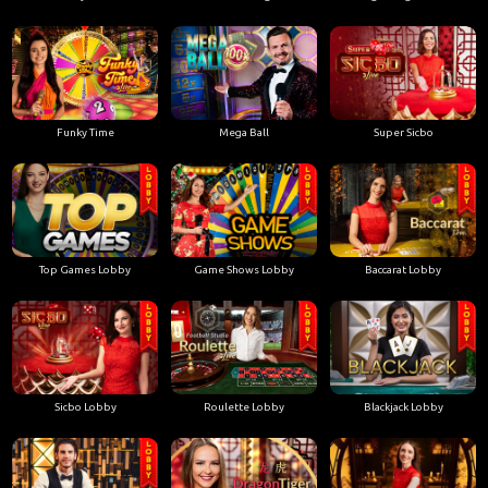
Funky Time
Mega Ball
Super Sicbo
Top Games Lobby
Game Shows Lobby
Baccarat Lobby
Sicbo Lobby
Roulette Lobby
Blackjack Lobby