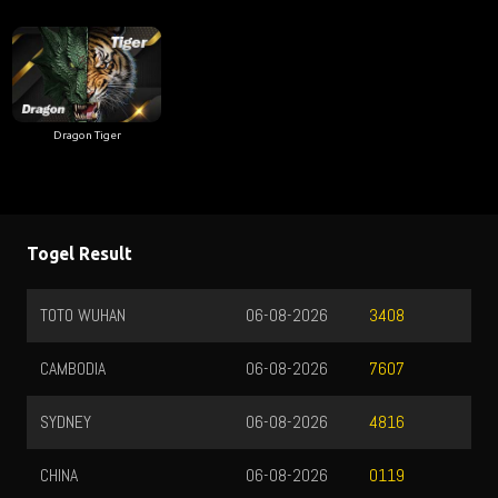
Dragon Tiger
Togel Result
TOTO WUHAN
06-08-2026
3408
CAMBODIA
06-08-2026
7607
SYDNEY
06-08-2026
4816
CHINA
06-08-2026
0119